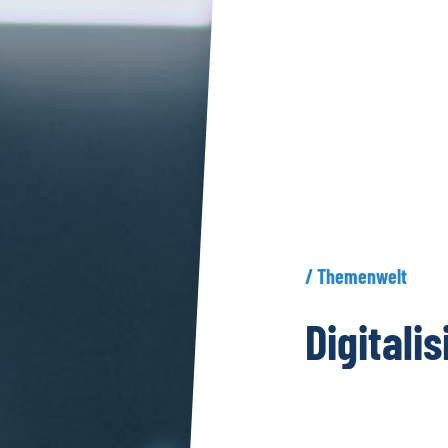
/
Themenwelt
Digitali