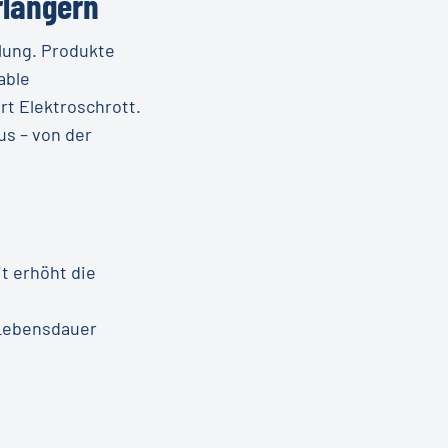
rlängern
lung. Produkte
able
t Elektroschrott.
s – von der
t erhöht die
 Lebensdauer