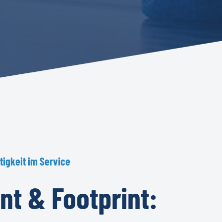
tigkeit
im
Service
nt
&
Footprint: