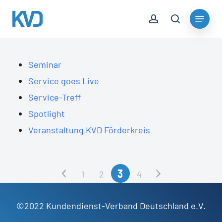
Skip
account
Menu
to
search
Close
main
Menu
content
Seminar
Service goes Live
Service-Treff
Spotlight
Veranstaltung KVD Förderkreis
3
1
2
4
©2022 Kundendienst-Verband Deutschland e.V.