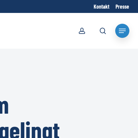
Kontakt
Presse
account
search
Menu
m
gelingt