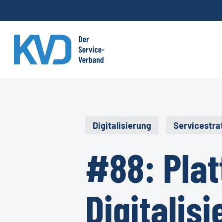
Skip
to
main
content
Digitalisierung
Servicestra
#88: Pla
Digitalis