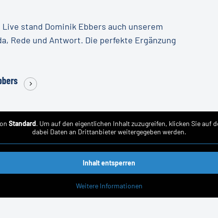
n Live stand Dominik Ebbers auch unserem
a, Rede und Antwort. Die perfekte Ergänzung
Ebbers
von
Standard
. Um auf den eigentlichen Inhalt zuzugreifen, klicken Sie auf 
dabei Daten an Drittanbieter weitergegeben werden.
Inhalt entsperren
Weitere Informationen