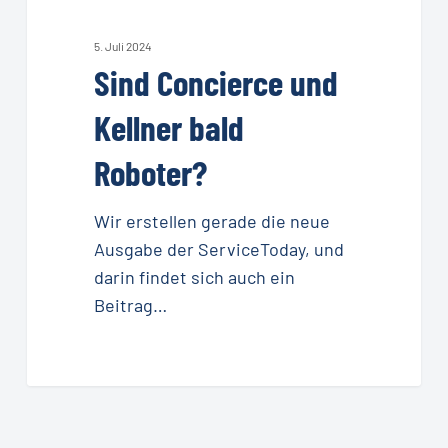
Kellner
bald
5. Juli 2024
Sind Concierce und
Roboter?
Kellner bald
Roboter?
Wir erstellen gerade die neue
Ausgabe der ServiceToday, und
darin findet sich auch ein
Beitrag…