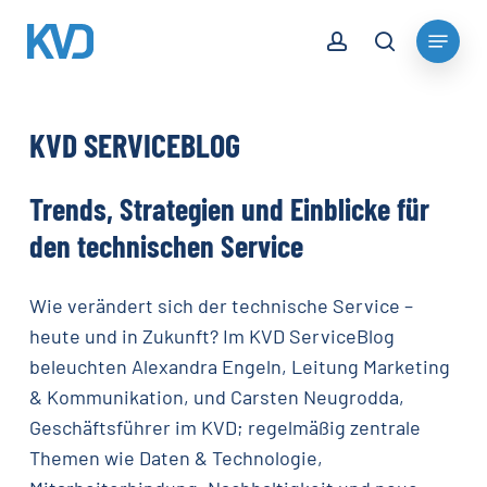
Skip
account
Menu
to
search
Close
main
Menu
content
KVD
SERVICEBLOG
Trends,
Strategien
und
Einblicke
für
den
technischen
Service
Wie verändert sich der technische Service –
heute und in Zukunft? Im KVD ServiceBlog
beleuchten Alexandra Engeln, Leitung Marketing
& Kommunikation, und Carsten Neugrodda,
Geschäftsführer im KVD; regelmäßig zentrale
Themen wie Daten & Technologie,