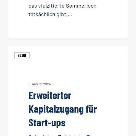
das vielzitierte Sommerloch
tatsächlich gibt,…
Erweiterter
BLOG
Kapitalzugang
für
Start-
ups
9. August 2024
Erweiterter
Kapitalzugang für
Start-ups