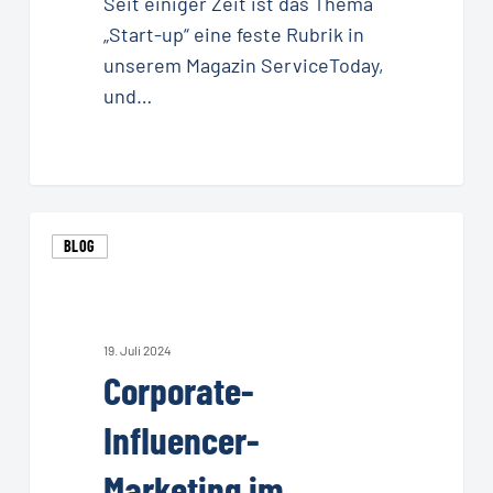
Seit einiger Zeit ist das Thema
„Start-up“ eine feste Rubrik in
unserem Magazin ServiceToday,
und…
Corporate-
BLOG
Influencer-
Marketing
im
Service
19. Juli 2024
Corporate-
–
was
Influencer-
ist
das
Marketing im