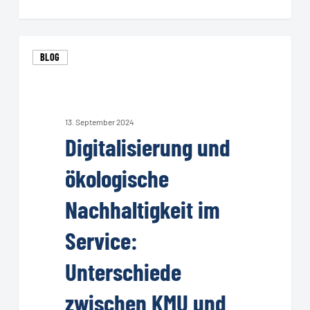
Digitalisierung
BLOG
und
ökologische
Nachhaltigkeit
im
13. September 2024
Digitalisierung und
Service:
Unterschiede
ökologische
zwischen
KMU
Nachhaltigkeit im
und
Service:
Großunternehmen
Unterschiede
zwischen KMU und