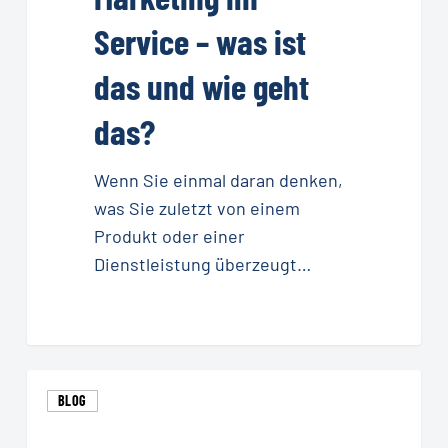
und
Service – was ist
wie
geht
das und wie geht
das?
das?
Wenn Sie einmal daran denken,
was Sie zuletzt von einem
Produkt oder einer
Dienstleistung überzeugt…
Sind
BLOG
Concierce
und