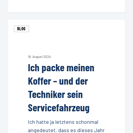
Ich
BLOG
packe
meinen
Koffer
–
16. August 2024
Ich packe meinen
und
der
Koffer – und der
Techniker
sein
Techniker sein
Servicefahrzeug
Servicefahrzeug
Ich hatte ja letztens schonmal
angedeutet, dass es dieses Jahr